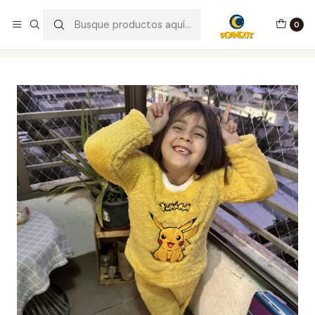
¡Bienvenid@s a Pijameate!
0
Inicio
Integrante Familiar
Niña
Pijama Pikachu Niñ@