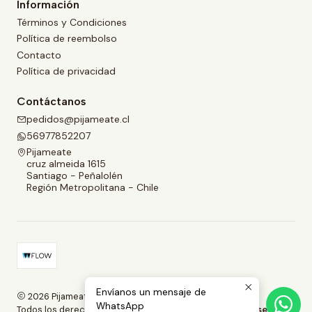
Información
Términos y Condiciones
Política de reembolso
Contacto
Política de privacidad
Contáctanos
pedidos@pijameate.cl
56977852207
Pijameate
cruz almeida 1615
Santiago - Peñalolén
Región Metropolitana - Chile
Envíanos un mensaje de
2026 Pijameate.
WhatsApp
Todos los derechos reservados.
Desarrollado por Jumpseller
.