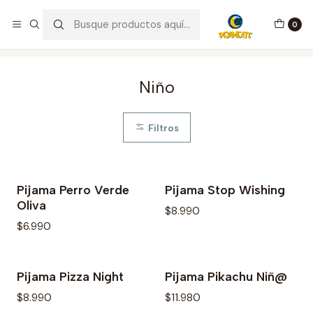
¡Bienvenid@s a Pijameate!
0
Inicio
Integrante Familiar
Niño
Niño
Filtros
Pijama Perro Verde
Pijama Stop Wishing
Oliva
$8.990
$6.990
Pijama Pizza Night
Pijama Pikachu Niñ@
$8.990
$11.980