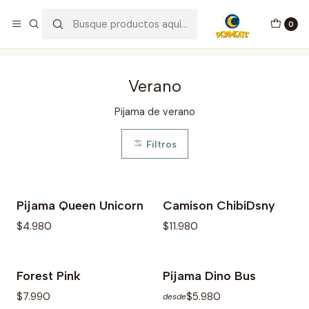
¡Bienvenid@s a Pijameate!
0
Inicio
Temporada
Verano
Verano
Pijama de verano
Filtros
Pijama Queen Unicorn
Camison ChibiDsny
No disponible
Agotado
$4.980
$11.980
Forest Pink
Pijama Dino Bus
$7.990
$5.980
desde