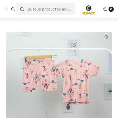
¡Bienvenid@s a Pijameate!
0
Inicio
Integrante Familiar
Niña
Pijama Haditas