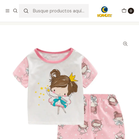
¡Bienvenid@s a Pijameate!
0
Inicio
Integrante Familiar
Niña
Pijama Hadita Verano