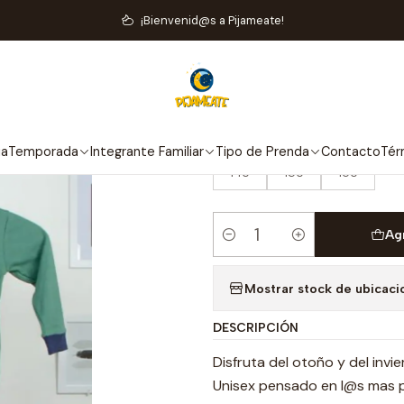
Inicio
Integrante Familiar
Niña
Pijama Perro Verde Oliva
¡Bienvenid@s a Pijameate!
|
Pijama Perro V
TALLA
ia
Temporada
Integrante Familiar
Tipo de Prenda
Contacto
Tér
140
150
160
Ag
Cantidad
Mostrar stock de ubicaci
DESCRIPCIÓN
Disfruta del otoño y del invi
Unisex pensado en l@s mas p