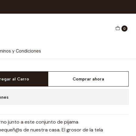
0
erde Oliva
minos y Condiciones
regar al Carro
Comprar ahora
ones
erno junto a este conjunto de pijama
equeñ@s de nuestra casa. El grosor de la tela