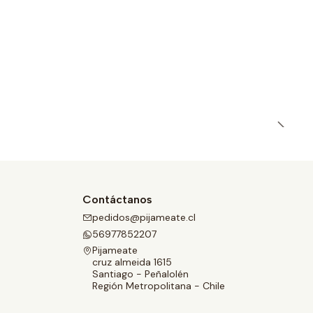
Contáctanos
pedidos@pijameate.cl
56977852207
Pijameate
cruz almeida 1615
Santiago - Peñalolén
Región Metropolitana - Chile