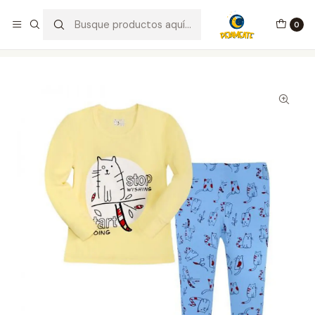
¡Bienvenid@s a Pijameate!
0
Inicio
Integrante Familiar
Niña
Pijama Stop Wishing