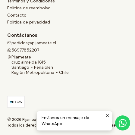
Términos y Condiciones
Política de reembolso
Contacto
Política de privacidad
Contáctanos
pedidos@pijameate.cl
56977852207
Pijameate
cruz almeida 1615
Santiago - Peñalolén
Región Metropolitana - Chile
Envíanos un mensaje de
2026 Pijameate.
WhatsApp
Todos los derechos reservados.
Desarrollado por Jumpseller
.